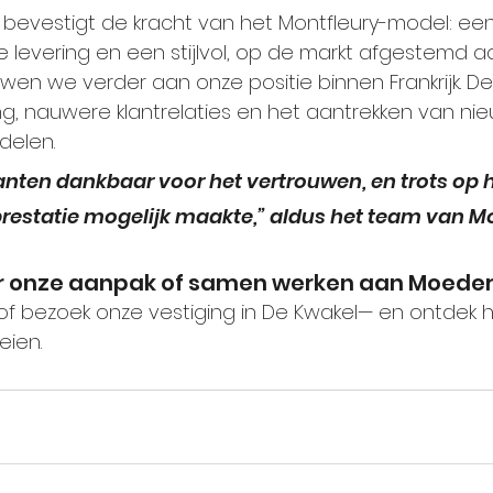
evestigt de kracht van het Montfleury-model: een 
 levering en een stijlvol, op de markt afgestemd a
wen we verder aan onze positie binnen Frankrijk. D
ing, nauwere klantrelaties en het aantrekken van ni
delen.
anten dankbaar voor het vertrouwen, en trots op h
restatie mogelijk maakte,” aldus het team van Mo
r onze aanpak of samen werken aan Moede
f bezoek onze vestiging in De Kwakel— en ontdek h
eien.