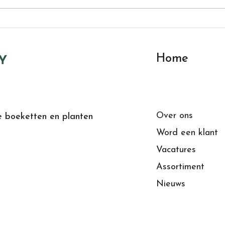
Montfleury investeert
Mont
fors in moderne en
- 4,
veilige IT voor vandaag
Home
én morgen
Over ons
e boeketten en planten
Word een klant
Vacatures
Assortiment
Nieuws