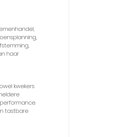
oemenhandel, 
oensplanning, 
afstemming, 
an haar 
owel kwekers 
heldere 
 performance. 
en tastbare 