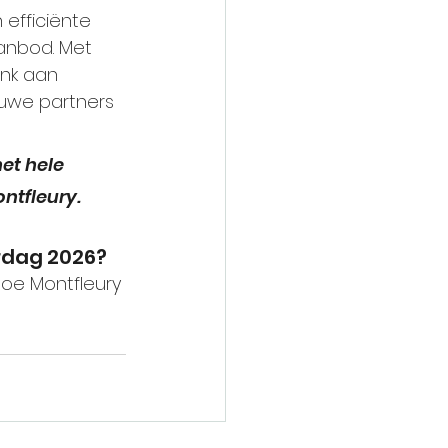
efficiënte 
anbod. Met 
enk aan 
euwe partners 
et hele 
ntfleury.
rdag 2026?
oe Montfleury 