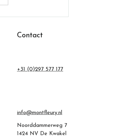
fleury op de Florifair
5 & 6 november
Contact
+31 (0)297 577 177
info@montfleury.nl
Noorddammerweg 7
1424 NV De Kwakel