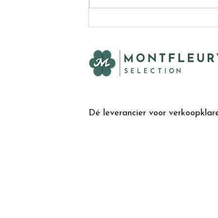
Carrièrekansen als
Bloemeninkoper: een
sleutelrol in de
bloemenketen
Dé leverancier voor verkoopklar