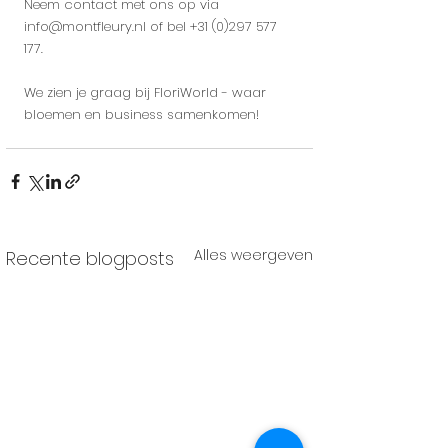
Neem contact met ons op via 
info@montfleury.nl
 of bel +31 (0)297 577 
177.
We zien je graag bij FloriWorld - waar 
bloemen en business samenkomen!
Alles weergeven
Recente blogposts